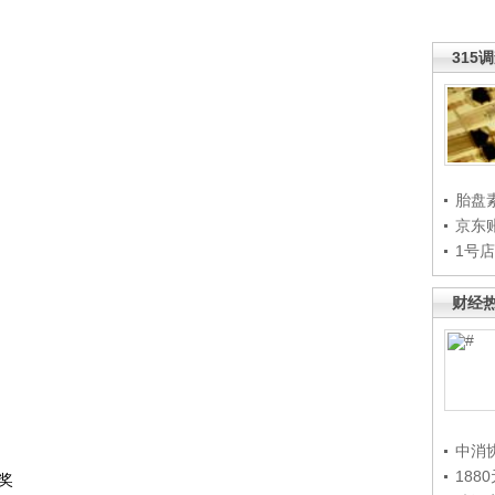
315
胎盘
京东
1号
财经
中消
188
奖