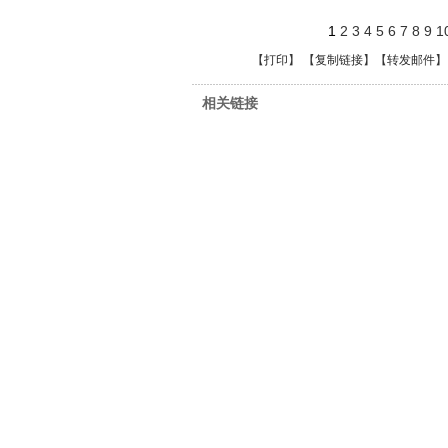
1
2
3
4
5
6
7
8
9
1
【
打印
】 【
复制链接
】【
转发邮件
】
相关链接