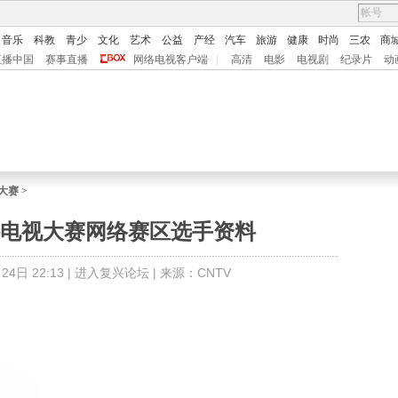
音乐
科教
青少
文化
艺术
公益
产经
汽车
旅游
健康
时尚
三农
商
直播中国
赛事直播
网络电视客户端
|
高清
电影
电视剧
纪录片
动
视大赛
>
V模特电视大赛网络赛区选手资料
4日 22:13 |
进入复兴论坛
| 来源：CNTV