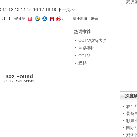
武汉
0
11
12
13
14
15
16
17
18
19
下一页>>
【
】
【一键分享
】
责任编辑：彭锋
热词推荐
CCTV模特大赛
网络赛区
CCTV
模特
302 Found
CCTV_WebServer
深度
农产
装备
彩票
国际
奶企