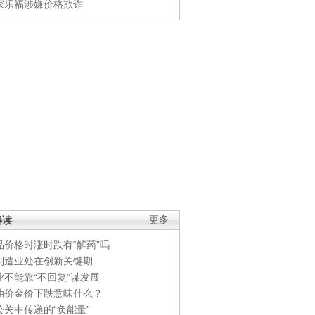
家乐福涉嫌价格欺诈
解读
更多
品价格时涨时跌有“解药”吗
制造业处在创新关键期
业不能靠“不回复”谋发展
油价金价下跌意味什么？
公关中传递的“负能量”