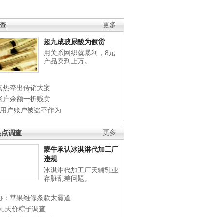
调查
更多
超九成玻尿酸为假货
用关系网织就暴利，8元
产品卖到上万。
素热牵出传销大案
账户余额一折贱卖
店用户账户被盗不作为
热点调查
更多
蒙牛承认冰淇淋代加工厂
违规
冰淇淋代加工厂天辅乳业
存脏乱差问题。
协：苹果维修条款太霸道
0元天价粽子调查