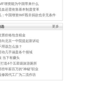
IMF增资能为中国带来什么
造血还需依靠基本制度变革
凡：中国增资IMF既非捐款也非无条件
精选
更多
发票价格包含税金
将向北京一中院提起新诉讼
不用该怎么放？
活动几乎涵盖各个领域
银 当下有赚头
0万打造4个五星级旅游厕所
那些年薪百万的“神秘”职业
返修因代工厂为二流作坊