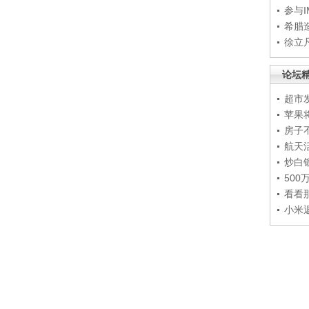
参与
希腊
徐立
论坛
超市
苹果
房子
航天
炒白
50
看看
小米