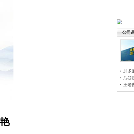
公司
加多
后谷
王老
艳