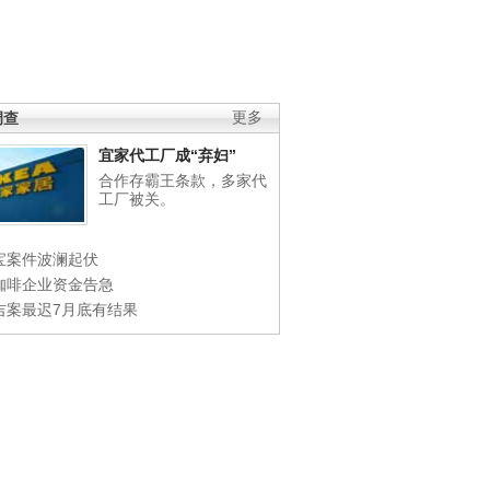
调查
更多
宜家代工厂成“弃妇”
合作存霸王条款，多家代
工厂被关。
宝案件波澜起伏
咖啡企业资金告急
吉案最迟7月底有结果