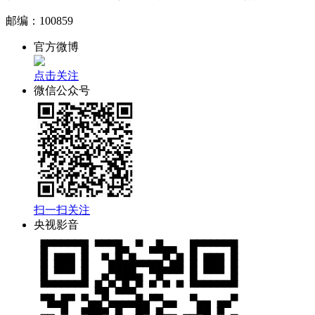
邮编：100859
财经
教育
乡村振兴
生态环境
一带一路
央博
官方微博
大国智造
大国展会
大国保险
云顶对话
云起
超
点击关注
微信公众号
CCTV.节目官网
直播
节目单
栏目
片库
热播榜
扫一扫关注
央视影音