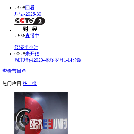
23:08
回看
对话-2026-30
23:56
直播中
经济半小时
00:28
未开始
周末特供2023-雕琢岁月1-14分版
查看节目单
热门栏目
换一换