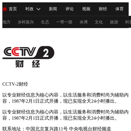
首页
时政
新闻
评论
视频
财经
体育
人民领袖习近平
直播
海外频道
片库
iPanda
栏目大全
联播+
English
中国领导人
节目单
Монгол
听音
央视快评
微视频
习式妙语
主持人
地方
乡村振兴
生态
一带一路
央博
文化
旅游
科
总台春晚
网络春晚
共产党员网
秧纪录
纪录片网
新闻
国内
国际
评论
经济
军事
科技
法
人民领袖习近平
联播+
热解读
天天学习
习式妙语
CCTV-2财经
视频
小央视频
小央直播
直播中国
熊猫频道
V
以专业财经信息为核心内容，以生活服务和消费时尚为辅助内
容，1987年2月1日正式开播，现已实现全天24小时播出。
现场
前线
比划
快看
蓝海中国
新兵请入列
以专业财经信息为核心内容，以生活服务和消费时尚为辅助内
体育
直播
竞猜
2026年世界杯
2026年冬奥会
C
容，1987年2月1日正式开播，现已实现全天24小时播出。
VIP会员
CCTV奥林匹克频道
生活体育大会
体育江湖
联系地址：中国北京复兴路11号 中央电视台财经频道